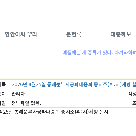
연안이씨 뿌리
문헌록
대종회보
베품에는 세 종류가 있다. 아까와하며 
제목
2026년 4월25일 통례문부사공파대종회 중시조(휘:지)제향 
쓴이
관리자
작
파일
첨부파일 없음.
 4월25일 통례문부사공파대종회 중시조(휘:지)제향 실시