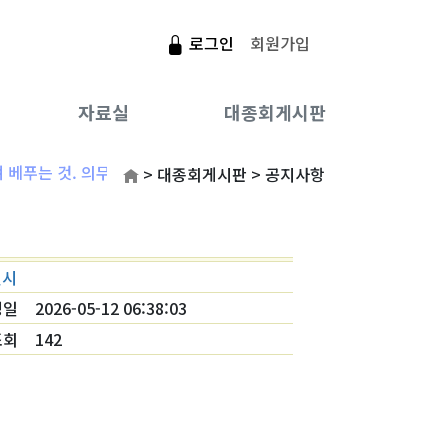
로그인
회원가입
자료실
대종회게시판
연안이씨 뿌리
제사절차 기준
성씨의 유래
대종회보
공지사항
인사말
문헌
베푸는 것. 의무적으로 베푸는 것. 감사함으로 베푸는 것이다.
> 대종회게시판 > 공지사항
연리 방송&신문기사
지방/축문작성기준
씨족 문중 가문
대종회소식
조직도
역대회장/임원
관련사이트
자유게시판
문중인물
실시
사진자료실
종친/계파
항렬자
연혁
성일
2026-05-12 06:38:03
조회
142
제향 행사일
종친사진첩
연락처
오시는길