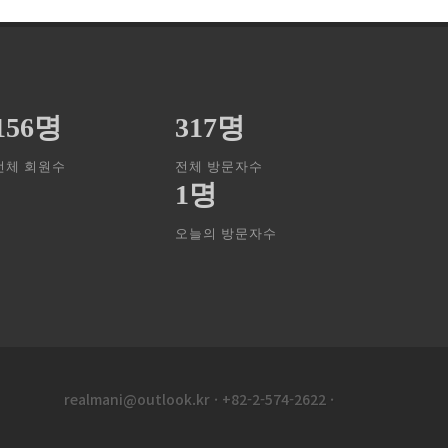
156명
317명
전체 회원수
전체 방문자수
1명
오늘의 방문자수
realmani@outlook.kr
·
+82-2-574-2622
·