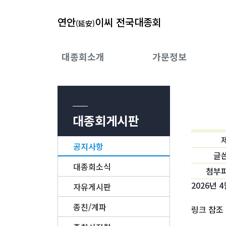
연안
이씨 전국대종회
(延安)
대종회소개
가문정보
대종회게시판
공지사항
글
대종회소식
첨부
2026년
자유게시판
종친/계파
링크 참조