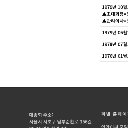
1979년 1
▲초대회장=정
▲관리이사=병
1979년 06
1978년 07
1976년 0
파별 홈페이
대종회 주소:
서울시 서초구 남부순환로 356길
연안이씨 포